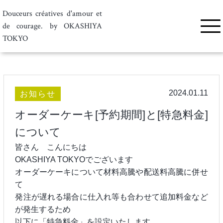
Douceurs créatives d'amour et
de courage. by OKASHIYA
TOKYO
トップ
<
ニュース
<
オーダーケーキ[予約期間]と[特急料金]について
2024.01.11
お知らせ
オーダーケーキ[予約期間]と[特急料金]
について
皆さん こんにちは
OKASHIYA TOKYOでございます
オーダーケーキについて材料高騰や配送料高騰に併せ
て
発注が遅れる場合に仕入れ等も合わせて追加料金など
が発生するため
以下に「特急料金」を設定いたします