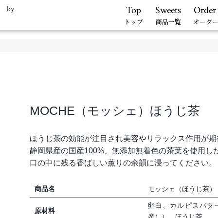
. by
Top
Sweets
Order
トップ
商品一覧
オーダ
MOCHE（モッシェ）ほうじ茶
ほうじ茶の効能が注目され美容やリラックス作用が期
静岡県産の国産100%、無添加無着色の茶葉を使用し
口の中に残る香ばしい薫りの余韻に浸ってください。
商品名
モッシェ（ほうじ茶）
卵白、カルピスバタ
原材料
産））、ほうじ茶