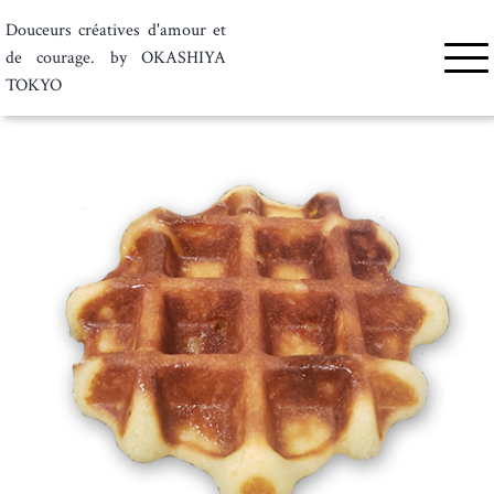
Douceurs créatives d'amour et
de courage. by OKASHIYA
TOKYO
トップ
<
商品一覧
<
WAFFLE（ワッフル）プレーン