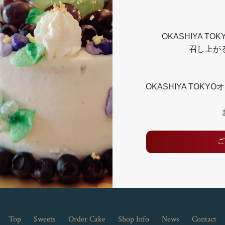
OKASHIYA TO
召し上が
OKASHIYA TO
ご
Top
Sweets
Order Cake
Shop Info
News
Contact