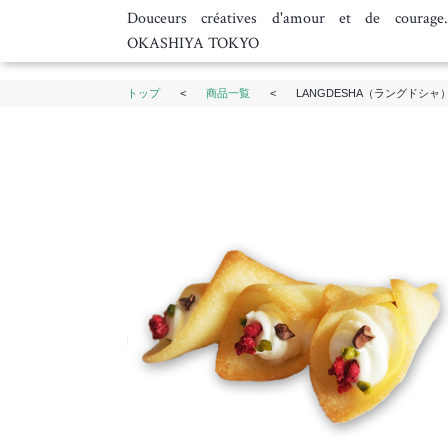
Douceurs créatives d'amour et de courage
OKASHIYA TOKYO
トップ
<
商品一覧
<
LANGDESHA（ラングドシャ